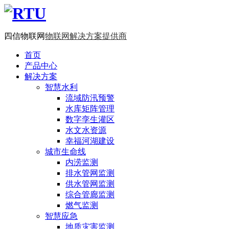
四信物联网
物联网解决方案提供商
首页
产品中心
解决方案
智慧水利
流域防汛预警
水库矩阵管理
数字孪生灌区
水文水资源
幸福河湖建设
城市生命线
内涝监测
排水管网监测
供水管网监测
综合管廊监测
燃气监测
智慧应急
地质灾害监测