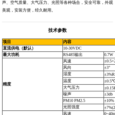
声、空气质量、大气压力、光照等各种场合，安全可靠，外观
美观，安装方便，经久耐用。
技术参数
项目
内容
直流供电（默认）
10-30VDC
最大功耗
RS485输出
0.7W
风速
±0.5
风向
±3°
湿度
±3%R
温度
±0.
精度
大气压力
±0.1
噪声
±3db
PM10 PM2.5
±10
光照强度
±7%(
风速
0~40