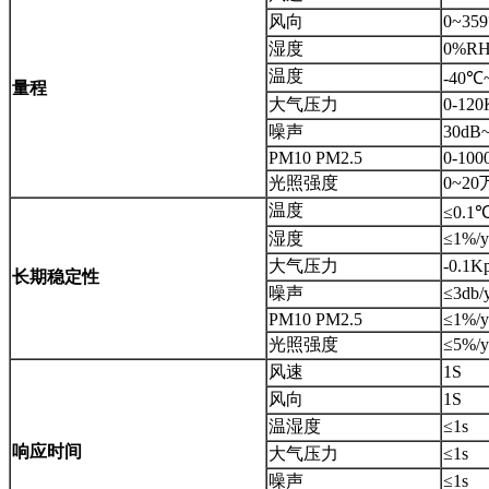
风向
0~359
湿度
0%RH
温度
-40℃
量程
大气压力
0-120
噪声
30dB
PM10 PM2.5
0-100
光照强度
0~20
温度
≤0.1℃
湿度
≤1%/y
大气压力
-0.1K
长期稳定性
噪声
≤3db/
PM10 PM2.5
≤1%/y
光照强度
≤5%/y
风速
1S
风向
1S
温湿度
≤1s
响应时间
大气压力
≤1s
噪声
≤1s