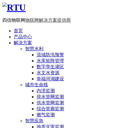
四信物联网
物联网解决方案提供商
首页
产品中心
解决方案
智慧水利
流域防汛预警
水库矩阵管理
数字孪生灌区
水文水资源
幸福河湖建设
城市生命线
内涝监测
排水管网监测
供水管网监测
综合管廊监测
燃气监测
智慧应急
地质灾害监测