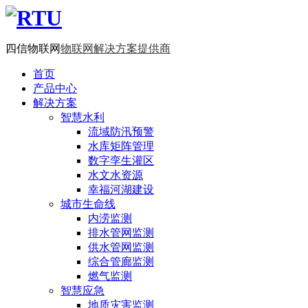
四信物联网
物联网解决方案提供商
首页
产品中心
解决方案
智慧水利
流域防汛预警
水库矩阵管理
数字孪生灌区
水文水资源
幸福河湖建设
城市生命线
内涝监测
排水管网监测
供水管网监测
综合管廊监测
燃气监测
智慧应急
地质灾害监测