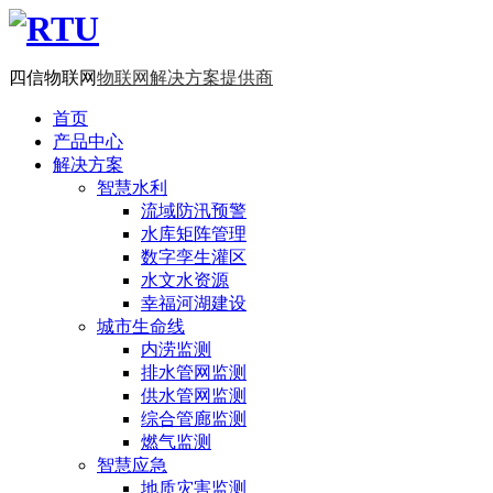
四信物联网
物联网解决方案提供商
首页
产品中心
解决方案
智慧水利
流域防汛预警
水库矩阵管理
数字孪生灌区
水文水资源
幸福河湖建设
城市生命线
内涝监测
排水管网监测
供水管网监测
综合管廊监测
燃气监测
智慧应急
地质灾害监测