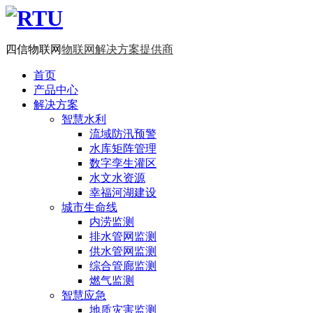
四信物联网
物联网解决方案提供商
首页
产品中心
解决方案
智慧水利
流域防汛预警
水库矩阵管理
数字孪生灌区
水文水资源
幸福河湖建设
城市生命线
内涝监测
排水管网监测
供水管网监测
综合管廊监测
燃气监测
智慧应急
地质灾害监测