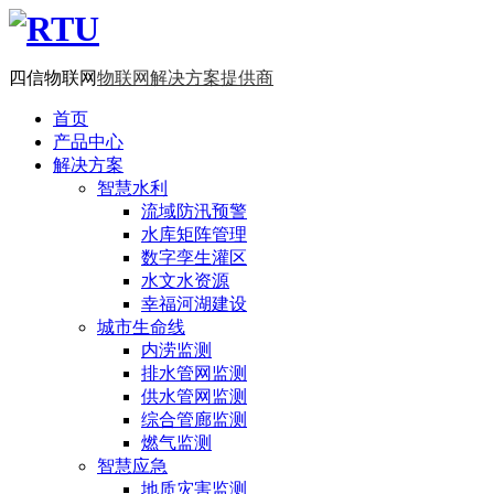
四信物联网
物联网解决方案提供商
首页
产品中心
解决方案
智慧水利
流域防汛预警
水库矩阵管理
数字孪生灌区
水文水资源
幸福河湖建设
城市生命线
内涝监测
排水管网监测
供水管网监测
综合管廊监测
燃气监测
智慧应急
地质灾害监测