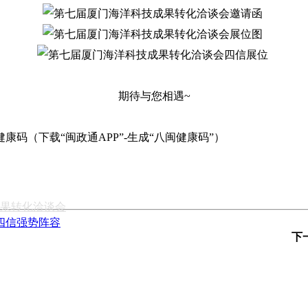
期待与您相遇~
码（下载“闽政通APP”-生成“八闽健康码”）
果转化洽谈会
四信强势阵容
下