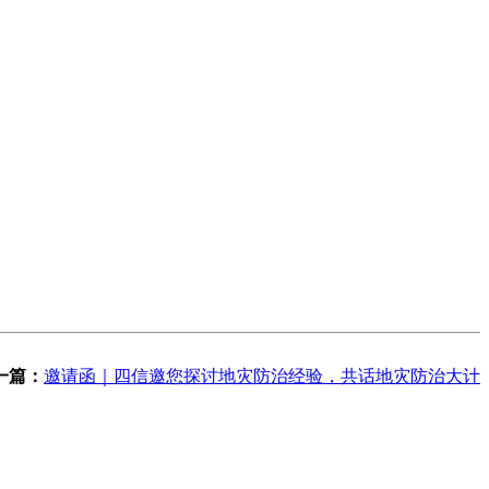
一篇：
邀请函｜四信邀您探讨地灾防治经验，共话地灾防治大计