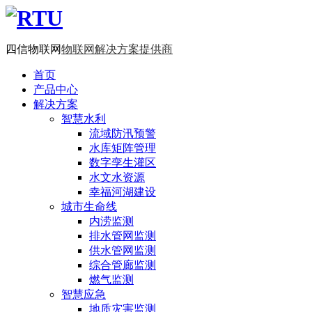
四信物联网
物联网解决方案提供商
首页
产品中心
解决方案
智慧水利
流域防汛预警
水库矩阵管理
数字孪生灌区
水文水资源
幸福河湖建设
城市生命线
内涝监测
排水管网监测
供水管网监测
综合管廊监测
燃气监测
智慧应急
地质灾害监测