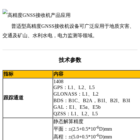
普适型高精度GNSS接收机
设备可广泛应用
于
地质灾害、
交通及矿山、水利水电，电力监测等领域
。
技术参数
指标
内容
1408
GPS：L1、L2、L5
GLONASS：L1、L2
跟踪通道
BDS：B1C、B2A，B1I、B2I、B3I
GAL：E1、E5a、E5b
QZSS：L1、L2、L5
静态解算精度
-6
平面：±(2.5+0.5*10
D)mm
-6
高程：±(5.0+0.5*10
D)mm