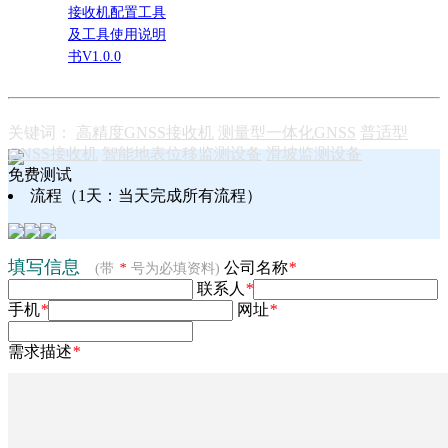
接收机配置工具
及工具使用说明
书V1.0.0
关键词：
高精度GNSS接收机
测量型一体化GNSS
普适型
GNSS接收机
智能地表位移监测设备
滑坡监测设备
免费测试
流程
（1天：当天完成所有流程）
填写信息
公司名称
*
(带
*
号为必填资料)
联系人
*
手机
*
网址
*
需求描述
*