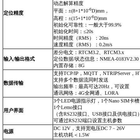
动态解算精度
-6
平面：±(8+1*10
D)mm，
定位精度
-6
高程：±(15+1*10
D)mm
初始化可靠性：一般大于99.9%
初始化时间：≤20s
时间精度（RMS）：20ns
速度精度（RMS）：0.2m/s
差分电文：RTCM3.2、RTCM3.x
输入/输出格式
定位数据/状态信息：NMEA-0183V2.30
内置存储：8G
支持TCP/IP，MQTT，NTRIPServer，
支持多个数据流同时发送
数据传输
输出频率：最高可达20Hz，可设置
通讯网络：4G全网通、LORA
3个LED电源指示灯，1个Nano SIM卡槽
1个Lemo接口
用户界面
（含RS232接口、USB接口及供电接口
可通过RS232端口设置主机参数
DC 12V，支持宽电压DC 7﹣26V
电源
主机功耗＜1.5W