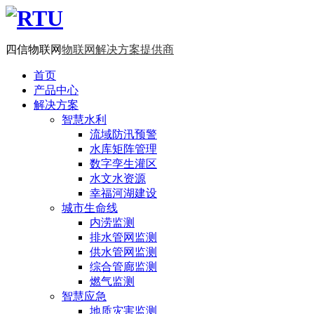
四信物联网
物联网解决方案提供商
首页
产品中心
解决方案
智慧水利
流域防汛预警
水库矩阵管理
数字孪生灌区
水文水资源
幸福河湖建设
城市生命线
内涝监测
排水管网监测
供水管网监测
综合管廊监测
燃气监测
智慧应急
地质灾害监测