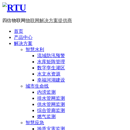
四信物联网
物联网解决方案提供商
首页
产品中心
解决方案
智慧水利
流域防汛预警
水库矩阵管理
数字孪生灌区
水文水资源
幸福河湖建设
城市生命线
内涝监测
排水管网监测
供水管网监测
综合管廊监测
燃气监测
智慧应急
地质灾害监测