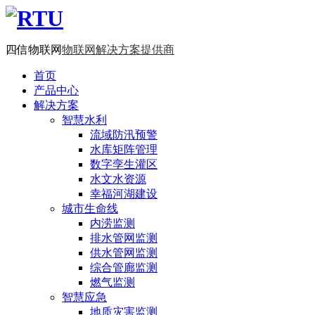
四信物联网
物联网解决方案提供商
首页
产品中心
解决方案
智慧水利
流域防汛预警
水库矩阵管理
数字孪生灌区
水文水资源
幸福河湖建设
城市生命线
内涝监测
排水管网监测
供水管网监测
综合管廊监测
燃气监测
智慧应急
地质灾害监测