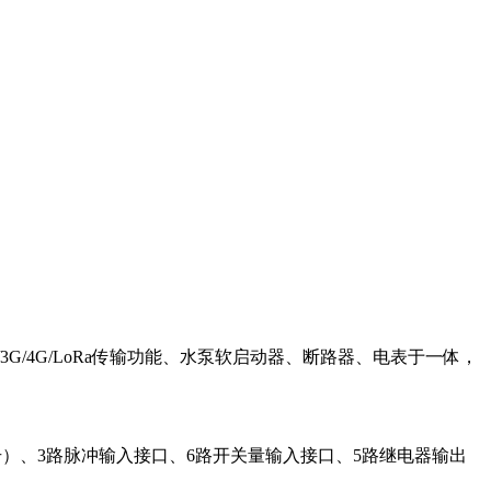
G/4G/LoRa传输功能、水泵软启动器、断路器、电表于一体，
电压信号）、3路脉冲输入接口、6路开关量输入接口、5路继电器输出