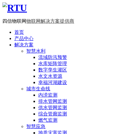
四信物联网
物联网解决方案提供商
首页
产品中心
解决方案
智慧水利
流域防汛预警
水库矩阵管理
数字孪生灌区
水文水资源
幸福河湖建设
城市生命线
内涝监测
排水管网监测
供水管网监测
综合管廊监测
燃气监测
智慧应急
地质灾害监测