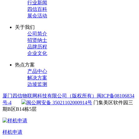
行业新闻
四信百科
展会活动
关于我们
公司简介
招贤纳士
品牌历程
企业文化
热点方案
产品中心
解决方案
边坡监测
厦门四信物联网科技有限公司（版权所有）
闽ICP备08106834
号-4
闽公网安备 35021102000914号
门集美区软件园三
期B区B14栋5层
样机申请