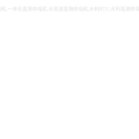
端机,一体化遥测终端机,水资源遥测终端机,水利RTU,水利遥测终