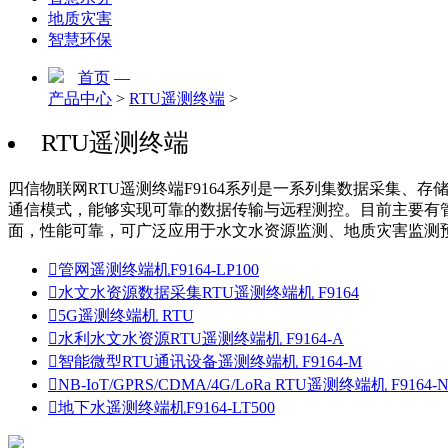
地质灾害
智慧环保
首页
—
产品中心
>
RTU遥测终端
>
RTU遥测终端
四信物联网RTU遥测终端F9164系列是一系列集数据采集、存储、显
通信模式，能够实现可靠的数据传输与远程测控。目前主要有管
面，性能可靠，可广泛应用于水文水资源监测、地质灾害监测

管网遥测终端机F9164-LP100

水文水资源数据采集RTU遥测终端机 F9164

5G遥测终端机 RTU

水利水文水资源RTU遥测终端机 F9164-A

智能微型RTU通讯设备遥测终端机 F9164-M

NB-IoT/GPRS/CDMA/4G/LoRa RTU遥测终端机 F9164-

地下水遥测终端机F9164-LT500