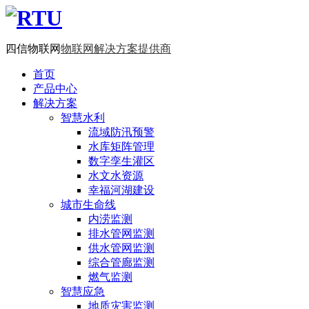
四信物联网
物联网解决方案提供商
首页
产品中心
解决方案
智慧水利
流域防汛预警
水库矩阵管理
数字孪生灌区
水文水资源
幸福河湖建设
城市生命线
内涝监测
排水管网监测
供水管网监测
综合管廊监测
燃气监测
智慧应急
地质灾害监测