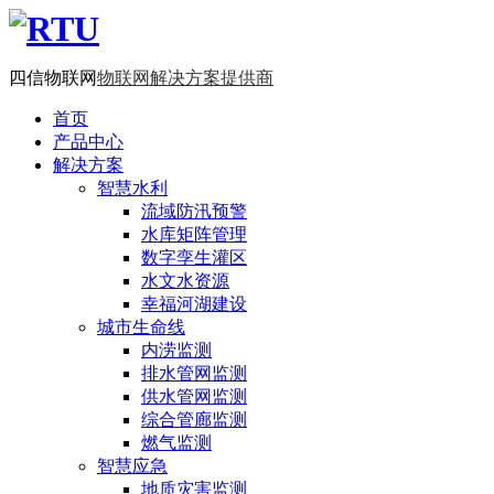
四信物联网
物联网解决方案提供商
首页
产品中心
解决方案
智慧水利
流域防汛预警
水库矩阵管理
数字孪生灌区
水文水资源
幸福河湖建设
城市生命线
内涝监测
排水管网监测
供水管网监测
综合管廊监测
燃气监测
智慧应急
地质灾害监测