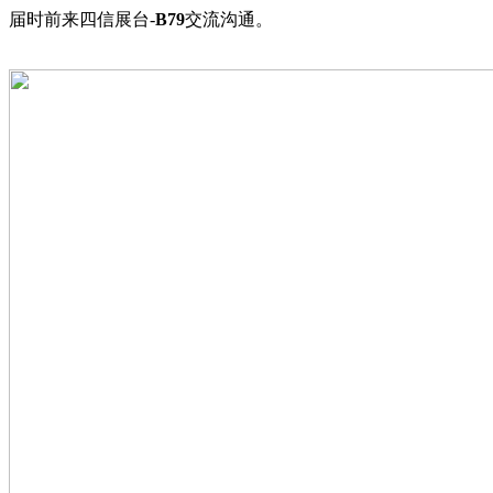
届时前来四信展台-
B79
交流沟通。