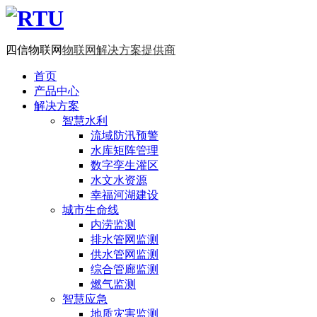
四信物联网
物联网解决方案提供商
首页
产品中心
解决方案
智慧水利
流域防汛预警
水库矩阵管理
数字孪生灌区
水文水资源
幸福河湖建设
城市生命线
内涝监测
排水管网监测
供水管网监测
综合管廊监测
燃气监测
智慧应急
地质灾害监测