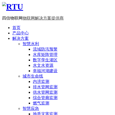
四信物联网
物联网解决方案提供商
首页
产品中心
解决方案
智慧水利
流域防汛预警
水库矩阵管理
数字孪生灌区
水文水资源
幸福河湖建设
城市生命线
内涝监测
排水管网监测
供水管网监测
综合管廊监测
燃气监测
智慧应急
地质灾害监测