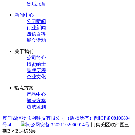
售后服务
新闻中心
公司新闻
行业新闻
四信百科
展会活动
关于我们
公司简介
招贤纳士
品牌历程
企业文化
热点方案
产品中心
解决方案
边坡监测
厦门四信物联网科技有限公司（版权所有）
闽ICP备08106834
号-4
闽公网安备 35021102000914号
门集美区软件园三
期B区B14栋5层