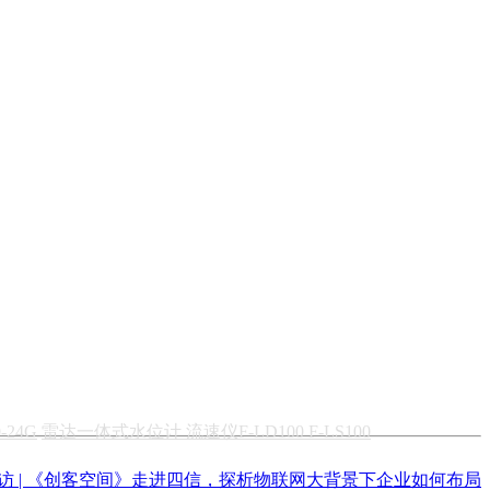
24G
雷达一体式水位计 流速仪F-LD100 F-LS100
访 | 《创客空间》走进四信，探析物联网大背景下企业如何布局