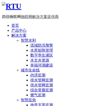
四信物联网
物联网解决方案提供商
首页
产品中心
解决方案
智慧水利
流域防汛预警
水库矩阵管理
数字孪生灌区
水文水资源
幸福河湖建设
城市生命线
内涝监测
排水管网监测
供水管网监测
综合管廊监测
燃气监测
智慧应急
地质灾害监测