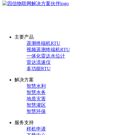
厦门四信物联网科技有限公司
采购咨询热线：13306023759
主要产品
遥测终端机RTU
视频遥测终端机RTU
一体化雷达水位计
雷达流速仪
多功能RTU
解决方案
智慧水利
智慧水务
地质灾害
智慧灌区
智慧环保
服务支持
样机申请