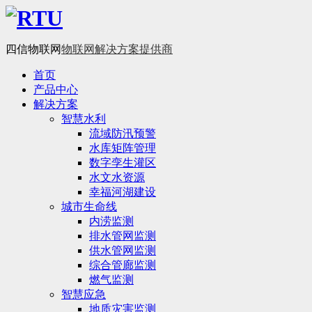
四信物联网
物联网解决方案提供商
首页
产品中心
解决方案
智慧水利
流域防汛预警
水库矩阵管理
数字孪生灌区
水文水资源
幸福河湖建设
城市生命线
内涝监测
排水管网监测
供水管网监测
综合管廊监测
燃气监测
智慧应急
地质灾害监测