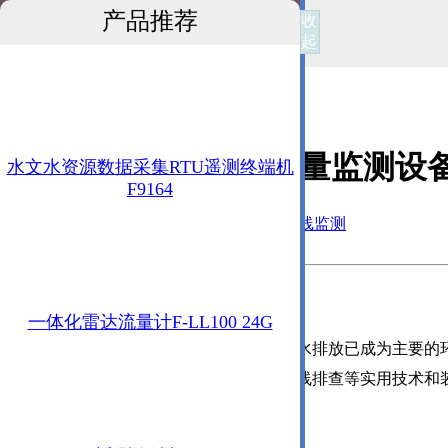
产品推荐
智慧交通
收
智慧环保
起
首页
—
解决方案
>
智慧环保
>
四信AI智能识别及计量监测设
水文水资源数据采集RTU遥测终端机
F9164

城市排污口在线监测方案
城市排污口在线监测
发布时间：2024-02-18
一体化雷达流量计F-LL100 24G
随着城市化和工业化的快速发展，污水排放已成为主要的环境
各类遥感监测、水面航测、水下探测、管线排查等实用技术和
一、现状分析