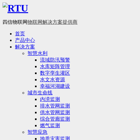
四信物联网
物联网解决方案提供商
首页
产品中心
解决方案
智慧水利
流域防汛预警
水库矩阵管理
数字孪生灌区
水文水资源
幸福河湖建设
城市生命线
内涝监测
排水管网监测
供水管网监测
综合管廊监测
燃气监测
智慧应急
地质灾害监测