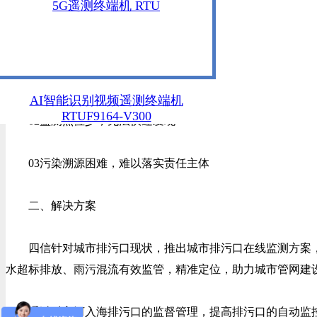
5G遥测终端机 RTU
城市排污口现状及痛点：
01排口数量多，难以排查
AI智能识别视频遥测终端机
RTUF9164-V300
02监测点位少，无法快速发现
03污染溯源困难，难以落实责任主体
二、解决方案
四信针对城市排污口现状，推出城市排污口在线监测方案，
水超标排放、雨污混流有效监管，精准定位，助力城市管网建
通过对入河入海排污口的监督管理，提高排污口的自动监控