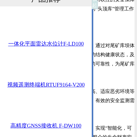
起
机制，确保人民生命财产不受损失，这成为“头顶库”管理工作
的难点痛点。
一体化平面雷达水位计F-LD100
四信尾矿库智能化安全监管系统方案，通过对尾矿库坝体
进行自动化的安全监测，分析边坡和坝体的结构健康状态，及
时发现不正常现象并提出预警，评估结构的可靠性，为尾矿库
的管理与维护等提供数据依据。
视频遥测终端机RTUF9164-V200
系统具有精度高、性能稳定、可靠性高、适应恶劣环境等
特点，满足露天矿边坡、尾矿库坝体实时、有效的安全监测需
求。
高精度GNSS接收机 F-DW100
系统同时建立应急情况预警广播系统，实现“智能化，可