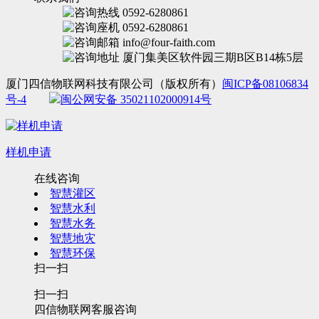
0592-6280861
0592-6280861
info@four-faith.com
厦门集美区软件园三期B区B14栋5层
厦门四信物联网科技有限公司（版权所有）
闽ICP备08106834
号-4
闽公网安备 35021102000914号
样机申请
在线咨询
智慧灌区
智慧水利
智慧水务
智慧地灾
智慧环保
扫一扫
扫一扫
四信物联网客服咨询