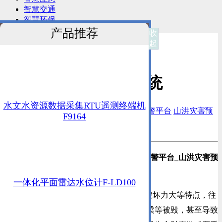
智慧交通
智慧环保
产品推荐
收
起
首页
—
解决方案
>
水旱灾害
>
山洪灾害监测预警系统
水文水资源数据采集RTU遥测终端机

山洪灾害监测预警系统
山洪灾害防治预警平台
山洪灾害预
F9164
警信息管理系统
发布时间：2021-06-17
一体化平面雷达水位计F-LD100
山洪灾害具有突发性强、点多面广、破坏力大等特点，往
往导致人员伤亡，房屋、天地、道路、桥梁等被毁，甚至导致