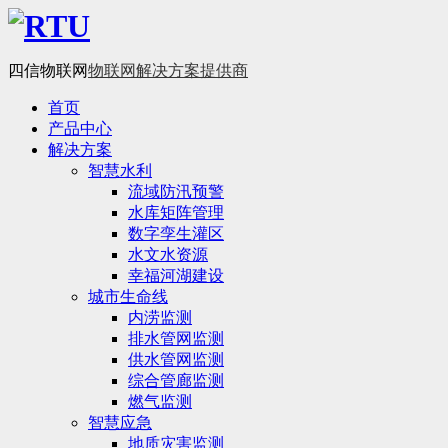
四信物联网
物联网解决方案提供商
首页
产品中心
解决方案
智慧水利
流域防汛预警
水库矩阵管理
数字孪生灌区
水文水资源
幸福河湖建设
城市生命线
内涝监测
排水管网监测
供水管网监测
综合管廊监测
燃气监测
智慧应急
地质灾害监测