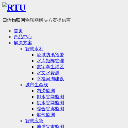
四信物联网
物联网解决方案提供商
首页
产品中心
解决方案
智慧水利
流域防汛预警
水库矩阵管理
数字孪生灌区
水文水资源
幸福河湖建设
城市生命线
内涝监测
排水管网监测
供水管网监测
综合管廊监测
燃气监测
智慧应急
地质灾害监测