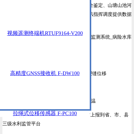
库防汛和大坝安全监测和预警，为水库安全鉴定、山塘山池河
池安全监测、
水库除险加固方案制定和防汛指挥调度提供数据
依据，同时满足水库管理现代化的需要。
视频遥测终端机RTUF9164-V200
远程监测水库坝体安全数据
高精度GNSS接收机 F-DW100
变形监测：水平位移、垂直位移、裂缝位移
渗流监测：渗流压力、渗流量
渗流水质监测：透明度、含沙量，水温
拉绳式位移传感器 F-PC100
按照标准MQTT地灾协议，自动定时上报到省、市、县
三级水利监管平台