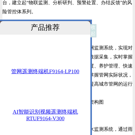
台，建立起“物联监测、分析研判、预警处置、办结反馈”的风
险管控体系列。
产品推荐
收
1、
城市排水管网监测系统
起
城市生命线建设——四信城市排水管网监测系统，实现对
管网上管网液位、管网流量、管网水质等数据采集，实时掌握
城市管网运行状况，为城市管网的运行调度、养护管理、快速
管网遥测终端机F9164-LP100
响应提供有效的数据支持，以便于管理者掌握管网实际状况，
能正确部署紧急情况下的应急措施，不断提高城市管网的运行
管理水平。
2、
城市内涝积水监测系统
AI智能识别视频遥测终端机
RTUF9164-V300
城市生命线建设——四信城市内涝积水监测系统，通过雨