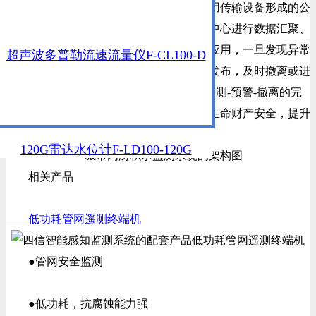
量计、水位计等多种设备的水情感知，利用传输设备形成的公
网传输链路，把数据汇总到监控中心，由中心进行数据汇聚、
整合、分析，建设多个适合管理方的智慧应用，一旦发现异常
超声波多普勒流速流量仪F-CL100-D
及时通过声光报警灯等多种方式进行预警发布，及时撤离或进
行管理调度。最终形成完整的感知-传输-监测-预警-撤离的完
整内涝防汛的管理闭环，有效保证人民的生命财产安全，提升
政府防涝信息化水平。
120G雷达水位计F-LD100-120G
相关产品
低功耗管网遥测终端机
●管网安全监测
●低功耗，抗腐蚀能力强