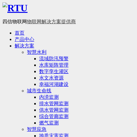
四信物联网
物联网解决方案提供商
首页
产品中心
解决方案
智慧水利
流域防汛预警
水库矩阵管理
数字孪生灌区
水文水资源
幸福河湖建设
城市生命线
内涝监测
排水管网监测
供水管网监测
综合管廊监测
燃气监测
智慧应急
地质灾害监测