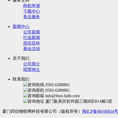
服务支持
样机申请
下载中心
售后服务
新闻中心
公司新闻
行业新闻
四信百科
展会活动
关于我们
公司简介
招贤纳士
联系我们
0592-6280861
0592-6280861
info@four-faith.com
厦门集美区软件园三期B区B14栋5层
厦门四信物联网科技有限公司（版权所有）
闽ICP备08106834号