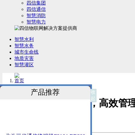
四信集团
四信通信
智慧消防
智慧电力
智慧水利
智慧水务
城市生命线
地质灾害
智慧灌区
首页
—
解决方案
>
智慧水务
>
产品推荐
收
起
四信地下水监测方案，高效管

地下水监测方案
地下水监测管理平台
发布时间：2024-06-25