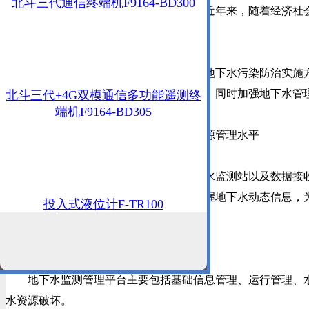
北斗三代通信终端机F9164-BD300
地下水作为水资源的重要组成部分，近年来，随着经济社会
测，提高地下水资源科学保护和合理利用。
为此，生态环境部联合多部门印发《地下水污染防治实施方案
下水安全，加快推进地下水污染防治工作，同时加强地下水管
北斗三代+4G双模通信多功能遥测终
端机F9164-BD305
四信地下水监测方案，提高地下水资源管理水平
四信针对地下水现状，通过建设地下水监测站以及数据接收
导、各部门和社会及时、准确、全面的掌握地下水动态信息，
投入式液位计F-TR100
地下水监测管理平台
地下水监测管理平台主要包括基础信息管理、运行管理、水
水资源破坏。